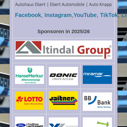
Facebook
,
Instagram
,
YouTube
,
TikTok
,
L
Sponsoren in 2025/26