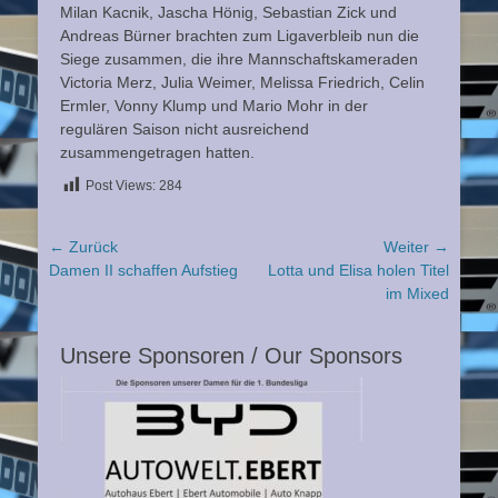
Milan Kacnik, Jascha Hönig, Sebastian Zick und
Andreas Bürner brachten zum Ligaverbleib nun die
Siege zusammen, die ihre Mannschaftskameraden
Victoria Merz, Julia Weimer, Melissa Friedrich, Celin
Ermler, Vonny Klump und Mario Mohr in der
regulären Saison nicht ausreichend
zusammengetragen hatten.
Post Views:
284
Beitragsnavigation
← Zurück
Weiter →
Vorheriger
Nächster
Damen II schaffen Aufstieg
Lotta und Elisa holen Titel
Beitrag:
Beitrag:
im Mixed
Unsere Sponsoren / Our Sponsors