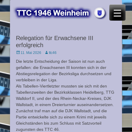
TTC 46 Weinheim
Relegation für Erwachsene III
erfolgreich
Posted
Autor
11. Mai 2026
ttc46
on
Die letzte Entscheidung der Saison ist nun auch
gefallen: die Erwachsenen III konnten sich in der
Abstiegsrelegation der Bezirksliga durchsetzen und
verbleiben in der Liga.
Als Tabellen-Viertletzter mussten sie sich mit den
Tabellenzweiten der Bezirksklassen Heidelberg, TTG
Walldorf II, und der des Rhein-Neckar-Kreises, DJK
Wallstadt, in einem Dreierturnier auseinandersetzen.
Zunächst traf man auf die DJK Wallstadt, und die
Partie entwickelte sich zu einem Krimi mit jeweils
Gleichständen bis zum Schluss mit Satzvorteil
zugunsten des TTC 46.