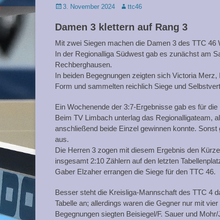
Posted
Autor
3. November 2024
ttc46
on
Damen 3 klettern auf Rang 3
Mit zwei Siegen machen die Damen 3 des TTC 46 W
In der Regionalliga Südwest gab es zunächst am S
Rechberghausen.
In beiden Begegnungen zeigten sich Victoria Merz, 
Form und sammelten reichlich Siege und Selbstvert
Ein Wochenende der 3:7-Ergebnisse gab es für die 
Beim TV Limbach unterlag das Regionalligateam, al
anschließend beide Einzel gewinnen konnte. Sonst
aus.
Die Herren 3 zogen mit diesem Ergebnis den Kürzer
insgesamt 2:10 Zählern auf den letzten Tabellen
Gaber Elzaher errangen die Siege für den TTC 46.
Besser steht die Kreisliga-Mannschaft des TTC 4 d
Tabelle an; allerdings waren die Gegner nur mit v
Begegnungen siegten Beisiegel/F. Sauer und Mohr/