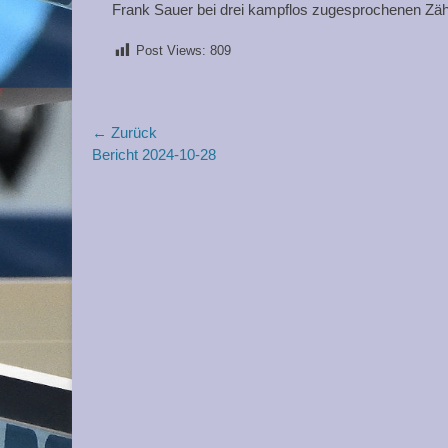
Frank Sauer bei drei kampflos zugesprochenen Zäh
Post Views:
809
Beitragsnavigation
← Zurück
Vorheriger
Bericht 2024-10-28
Beitrag: