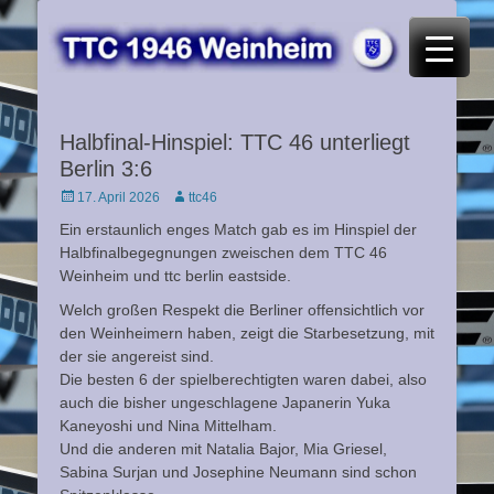
TTC 46 Weinheim
Halbfinal-Hinspiel: TTC 46 unterliegt
Berlin 3:6
Posted
Autor
17. April 2026
ttc46
on
Ein erstaunlich enges Match gab es im Hinspiel der
Halbfinalbegegnungen zweischen dem TTC 46
Weinheim und ttc berlin eastside.
Welch großen Respekt die Berliner offensichtlich vor
den Weinheimern haben, zeigt die Starbesetzung, mit
der sie angereist sind.
Die besten 6 der spielberechtigten waren dabei, also
auch die bisher ungeschlagene Japanerin Yuka
Kaneyoshi und Nina Mittelham.
Und die anderen mit Natalia Bajor, Mia Griesel,
Sabina Surjan und Josephine Neumann sind schon