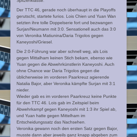
Spitzenklasse.
Der TTC 46, gerade noch überhaupt in die Playoffs
gerutscht, startete furios. Lois Chien und Yuan Wan
setzten ihre tolle Doppelserie fort und bezwangen
Surjan/Neumann mit 3:0. Sensationell auch das 3:0
von Veronika Matiunina/Daria Trigolos gegen
Kaneyoshi/Griesel.
Die 2:0-Führung war aber schnell weg, als Lois
gegen Mittalham keinen Stich bekam, ebenso wie
Yuan gegen die Abwehrkünstlerin Kaneyoshi. Auch
ohne Chance war Daria Trigolos gegen die
üblicherweise im vorderen Paarkreuz agierende
Natalia Bajor, aber Veronika kämpfte Surjan mit 3:1
nieder.
Wieder gab es im vorderen Paarkreuz keine Punkte
für den TTC 46. Lois gab im Zeitspiel beim
Abwehrkampf gegen Kaneyoshi mit 1:3 ihr Spiel ab,
und Yuan hatte gegen Mittelham im
Entscheidungssatz das Nachsehen.
Veronika gewann noch den ersten Satz gegen Bajor,
musste dann aber jeweils ganz knapp abgeben zum