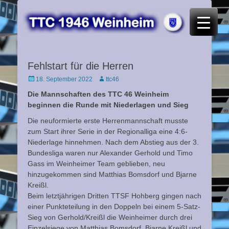
TTC 46 Weinheim
Fehlstart für die Herren
Posted
Autor
18. September 2022
ttc46
on
Die Mannschaften des TTC 46 Weinheim
beginnen die Runde mit Niederlagen und Sieg
Die neuformierte erste Herrenmannschaft musste
zum Start ihrer Serie in der Regionalliga eine 4:6-
Niederlage hinnehmen. Nach dem Abstieg aus der 3.
Bundesliga waren nur Alexander Gerhold und Timo
Gass im Weinheimer Team geblieben, neu
hinzugekommen sind Matthias Bomsdorf und Bjarne
Kreißl.
Beim letztjährigen Dritten TTSF Hohberg gingen nach
einer Punkteteilung in den Doppeln bei einem 5-Satz-
Sieg von Gerhold/Kreißl die Weinheimer durch drei
Einzelsiege von Matthias Bomsdorf, Bjarne Kreißl und