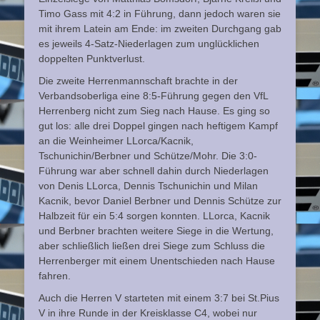
Timo Gass mit 4:2 in Führung, dann jedoch waren sie
mit ihrem Latein am Ende: im zweiten Durchgang gab
es jeweils 4-Satz-Niederlagen zum unglücklichen
doppelten Punktverlust.
Die zweite Herrenmannschaft brachte in der
Verbandsoberliga eine 8:5-Führung gegen den VfL
Herrenberg nicht zum Sieg nach Hause. Es ging so
gut los: alle drei Doppel gingen nach heftigem Kampf
an die Weinheimer LLorca/Kacnik,
Tschunichin/Berbner und Schütze/Mohr. Die 3:0-
Führung war aber schnell dahin durch Niederlagen
von Denis LLorca, Dennis Tschunichin und Milan
Kacnik, bevor Daniel Berbner und Dennis Schütze zur
Halbzeit für ein 5:4 sorgen konnten. LLorca, Kacnik
und Berbner brachten weitere Siege in die Wertung,
aber schließlich ließen drei Siege zum Schluss die
Herrenberger mit einem Unentschieden nach Hause
fahren.
Auch die Herren V starteten mit einem 3:7 bei St.Pius
V in ihre Runde in der Kreisklasse C4, wobei nur