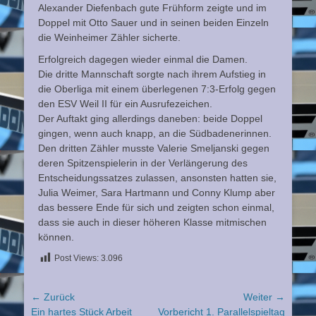
Alexander Diefenbach gute Frühform zeigte und im
Doppel mit Otto Sauer und in seinen beiden Einzeln
die Weinheimer Zähler sicherte.
Erfolgreich dagegen wieder einmal die Damen.
Die dritte Mannschaft sorgte nach ihrem Aufstieg in
die Oberliga mit einem überlegenen 7:3-Erfolg gegen
den ESV Weil II für ein Ausrufezeichen.
Der Auftakt ging allerdings daneben: beide Doppel
gingen, wenn auch knapp, an die Südbadenerinnen.
Den dritten Zähler musste Valerie Smeljanski gegen
deren Spitzenspielerin in der Verlängerung des
Entscheidungssatzes zulassen, ansonsten hatten sie,
Julia Weimer, Sara Hartmann und Conny Klump aber
das bessere Ende für sich und zeigten schon einmal,
dass sie auch in dieser höheren Klasse mitmischen
können.
Post Views:
3.096
Beitragsnavigation
← Zurück
Weiter →
Vorheriger
Nächster
Ein hartes Stück Arbeit
Vorbericht 1. Parallelspieltag