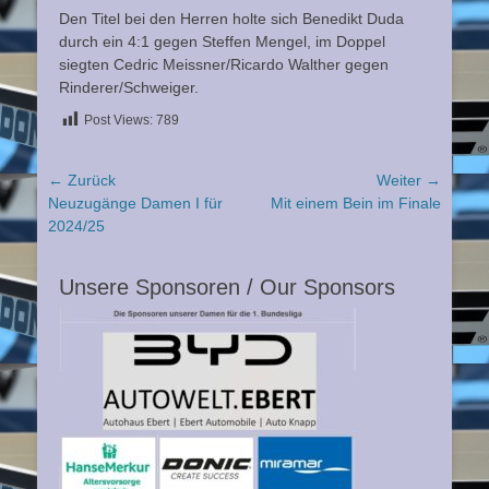
Den Titel bei den Herren holte sich Benedikt Duda
durch ein 4:1 gegen Steffen Mengel, im Doppel
siegten Cedric Meissner/Ricardo Walther gegen
Rinderer/Schweiger.
Post Views:
789
Beitragsnavigation
← Zurück
Weiter →
Vorheriger
Nächster
Neuzugänge Damen I für
Mit einem Bein im Finale
Beitrag:
Beitrag:
2024/25
Unsere Sponsoren / Our Sponsors